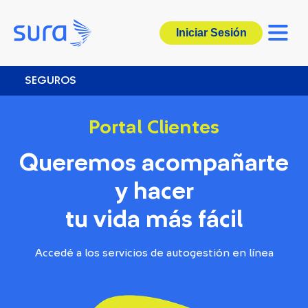
Iniciar Sesión
SEGUROS
Portal Clientes
Corredores
Queremos acompañarte
y hacer
tu vida más fácil
Accedé a los servicios de autogestión en línea